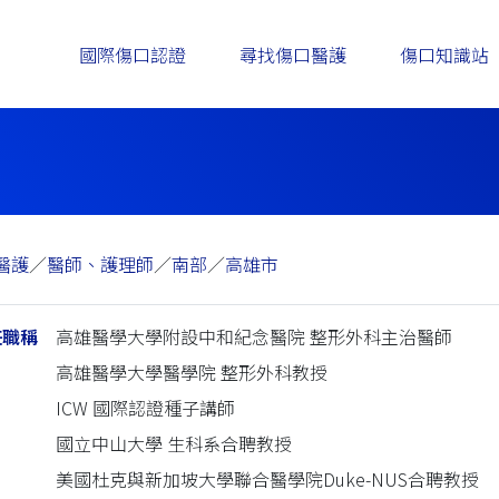
國際傷口認證
尋找傷口醫護
傷口知識站
醫護
／
醫師、護理師
／
南部
／
高雄市
任職稱
高雄醫學大學附設中和紀念醫院 整形外科主治醫師
高雄醫學大學醫學院 整形外科教授
ICW 國際認證種子講師
國立中山大學 生科系合聘教授
美國杜克與新加坡大學聯合醫學院Duke-NUS合聘教授