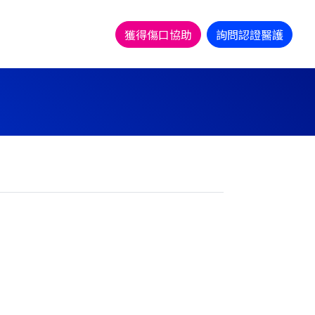
獲得傷口協助
詢問認證醫護