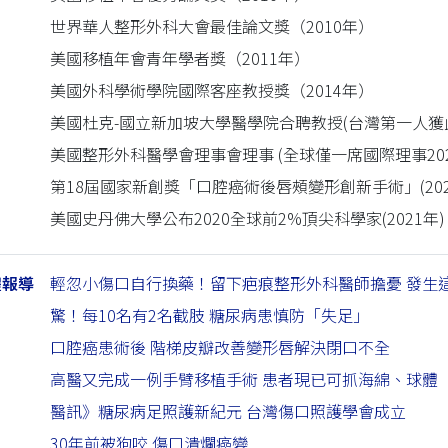
世界華人整形外科大會最佳論文獎（2010年）
美國移植年會青年學者獎（2011年）
美國外科學術學院國際客座教授獎（2014年）
美國杜克-國立新加坡大學醫學院合聘教授(台灣第一人獲此教職
美國整形外科醫學會理事會理事 (全球僅一席國際理事2020-
第18屆國家新創獎「口腔癌術後唇頰變形創新手術」(202
美國史丹佛大學公布2020全球前2%頂尖科學家(2021年)
體報導
輕忽小傷口自行換藥！留下疤痕整形外科醫師擔憂 發生
驚！每10名有2名截肢 糖尿病患慎防「失足」
口腔癌患術後 階梯皮瓣改善變形唇解決閉口不全
高醫又完成一例手臂移植手術 患者現已可抓海綿、球體
醫訊》糖尿病足照護新紀元 台灣傷口照護學會成立
30年前被狗咬 傷口潰爛癌變