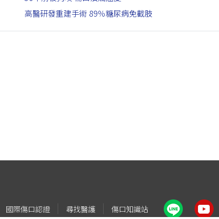
高醫研發重建手術 89％糖尿病免截肢
國際傷口認證
尋找醫護
傷口知識站