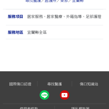
尋找醫護
／
居護所
／
東部
／
宜蘭縣
服務項目
居家服務、居家醫療、外籍指導、足部護理
服務地區
宜蘭縣全區
國際傷口認證
尋找醫護
傷口知識站
使用者條款
隱私權政策