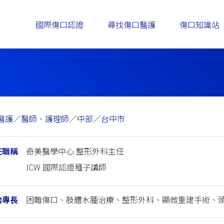
國際傷口認證
尋找傷口醫護
傷口知識站
醫護
／
醫師、護理師
／
中部
／
台中市
任職稱
奇美醫學中心 整形外科主任
ICW 國際認證種子講師
治專長
困難傷口、肢體水腫治療、整形外科、顯微重建手術、