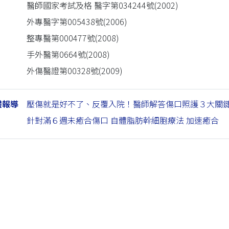
醫師國家考試及格 醫字第034244號(2002)
外專醫字第005438號(2006)
整專醫第000477號(2008)
手外醫第0664號(2008)
外傷醫證第00328號(2009)
體報導
壓傷就是好不了、反覆入院！醫師解答傷口照護３大關
針對滿６週未癒合傷口 自體脂肪幹細胞療法 加速癒合