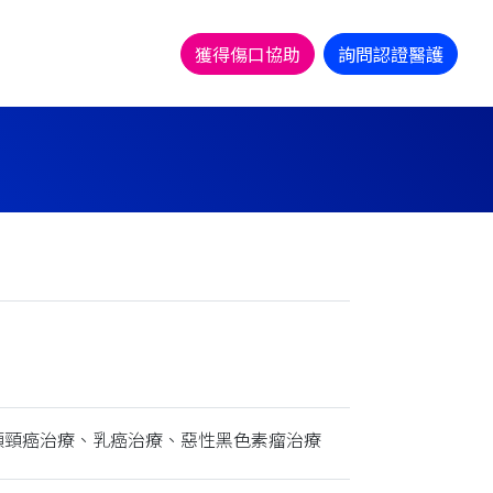
獲得傷口協助
詢問認證醫護
頭頸癌治療、乳癌治療、惡性黑色素瘤治療