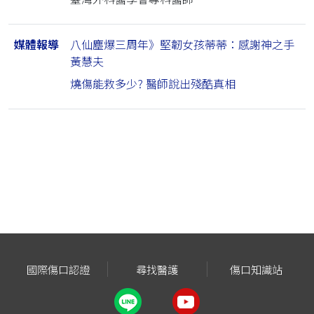
媒體報導
八仙塵爆三周年》堅韌女孩蒂蒂：感謝神之手
黃慧夫
燒傷能救多少? 醫師說出殘酷真相
國際傷口認證
尋找醫護
傷口知識站