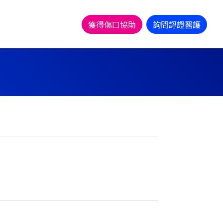
獲得傷口協助
詢問認證醫護