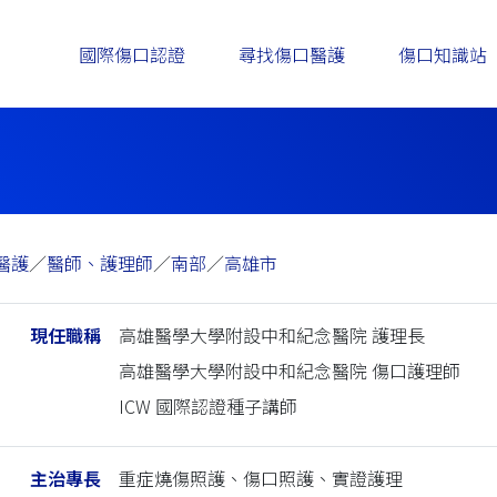
國際傷口認證
尋找傷口醫護
傷口知識站
醫護
／
醫師、護理師
／
南部
／
高雄市
現任職稱
高雄醫學大學附設中和紀念醫院 護理長
高雄醫學大學附設中和紀念醫院 傷口護理師
ICW 國際認證種子講師
主治專長
重症燒傷照護、傷口照護、實證護理