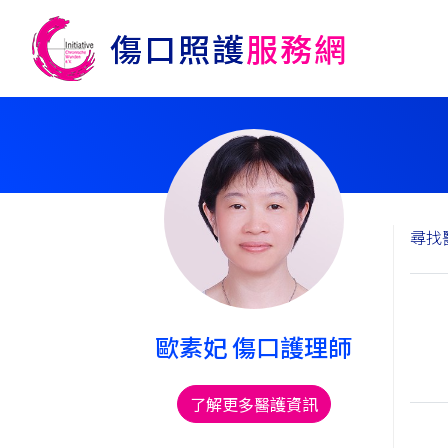
尋找
歐素妃 傷口護理師
了解更多醫護資訊