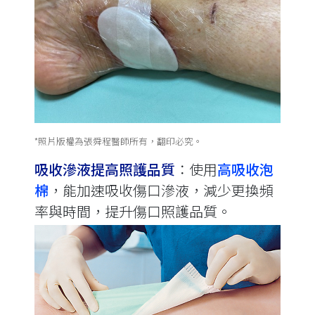
*照片版權為張舜程醫師所有，翻印必究。
吸收滲液提高照護品質
∶使用
高吸收泡
棉
，能加速吸收傷口滲液，減少更換頻
率與時間，提升傷口照護品質。