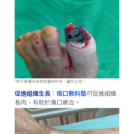
*照片版權為張舜程醫師所有，翻印必究。
促進組織生長
∶
傷口敷料墊
可促進組織
長肉，有助於傷口癒合。