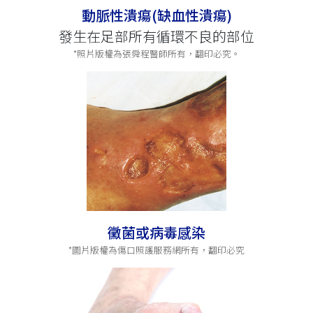
動脈性潰瘍(缺血性潰瘍)
發生在足部所有循環不良的部位
*照片版權為張舜程醫師所有，翻印必究。
黴菌或病毒感染
*圖片版權為傷口照護服務網所有，翻印必究