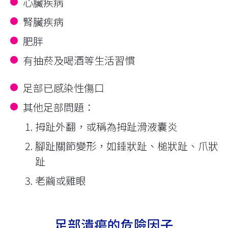
心臟疾病
腎臟疾病
肥胖
有抽菸及喝酒等生活習慣
足部已感染性傷口
其他足部問題∶
拇趾外翻，或稱為拇趾滑液囊炎
腳趾關節變形，如錘狀趾、槌狀趾、爪狀
趾
老繭或雞眼
足部潰瘍的危險因子