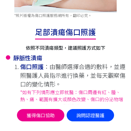
*照片版權為傷口照護服務網所有，翻印必究。
足部潰瘍傷口照護
依照不同潰瘍類型，建議照護方式如下
靜脈性潰瘍
傷口照護
∶由醫師選擇合適的敷料，並遵
照醫護人員指示進行換藥，並每天觀察傷
口的變化情形。
*如有下列情形應立即就醫：傷口周邊有紅、腫、
熱、痛、範圍有擴大或顏色改變、傷口的分泌物增
加且有惡臭味及不正常的顏色。
壓力治療
∶換完藥後，依照醫師指示穿上
獲得傷口協助
詢問認證醫護
醫療彈性襪（露腳趾、包腳趾）或繃帶，