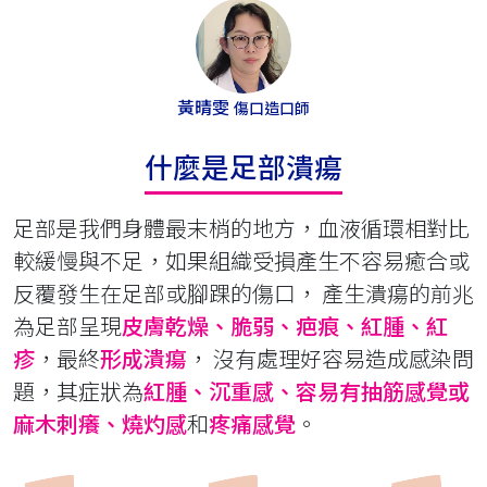
黃晴雯
傷口造口師
什麼是足部潰瘍
足部是我們身體最末梢的地方，血液循環相對比
較緩慢與不足，如果組織受損產生不容易癒合或
反覆發生在足部或腳踝的傷口， 產生潰瘍的前兆
為足部呈現
皮膚乾燥、脆弱、疤痕、紅腫、紅
疹
，最終
形成潰瘍
， 沒有處理好容易造成感染問
題，其症狀為
紅腫、沉重感、容易有抽筋感覺或
麻木刺癢、燒灼感
和
疼痛感覺
。