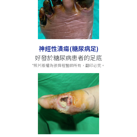
神經性潰瘍(糖尿病足)
好發於糖尿病患者的足底
*照片版權為張舜程醫師所有，翻印必究。