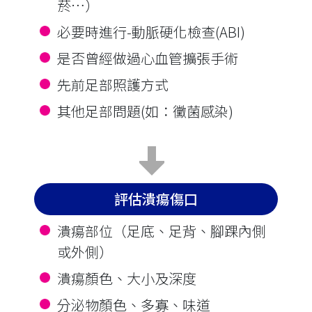
菸…）
必要時進行-動脈硬化檢查(ABI)
是否曾經做過心血管擴張手術
先前足部照護方式
其他足部問題(如∶黴菌感染)
評估潰瘍傷口
潰瘍部位（足底、足背、腳踝內側
或外側）
潰瘍顏色、大小及深度
分泌物顏色、多寡、味道